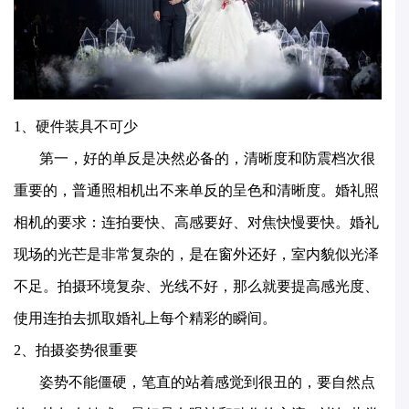
1、
硬件装具不可少
第一
，
好的单反是决然必备的，清晰度和防震档次很
重要的，普通照相机出不来单反的呈色和清晰度。婚礼照
相机的要求：连拍要快、高感要好、对焦快慢要快。婚礼
现场的光芒是非常复杂的，是在窗外还好，室内貌似光泽
不足。拍摄环境复杂、光线不好，那
么
就要
提
高感光度、
使用
连拍去抓取婚礼上每个精彩的瞬间。
2、
拍摄姿势
很重要
姿势不能
僵硬，
笔
直的站着感觉到很丑的，要自然点