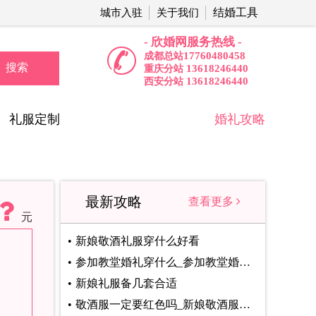
结婚工具
城市入驻
关于我们
- 欣婚网服务热线 -
17760480458
成都总站
搜索
13618246440
重庆分站
13618246440
西安分站
礼服定制
婚礼攻略
最新攻略
查看更多
元
新娘敬酒礼服穿什么好看
参加教堂婚礼穿什么_参加教堂婚礼着装注意事项
新娘礼服备几套合适
敬酒服一定要红色吗_新娘敬酒服颜色选择