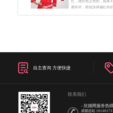
红，猪肝色之类的，如果
颜色对，那就选择偏红色
行了。敬酒服都是比较随
定不要穿黑色的敬酒服，
事，穿黑色的不吉利。一
新娘礼服——敬酒服敬酒
色吗藕色新娘礼服彰显出
优雅之美，金色图纹镶嵌
相结合带来一种与众不同
且藕色与肤色贴合，能够
线与肤色衬托得更加亮丽
自主查询 方便快捷
新蓝色新娘礼服——敬酒
定要红色吗清新蓝色新娘
抹蓝能将你衬托得更加清
单而又不失华丽的褶皱，
衬托得更加优雅高贵。无
联系我们
增添了一抹俏皮与活力。
色新娘礼服——敬酒服敬
- 欣婚网服务热线 
红色吗粉色一直都被认为
18140173
成都总站