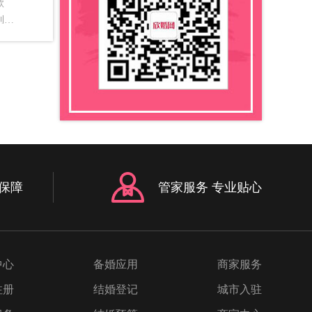
歌
到一
味。
歌曲
中的
天你
el
 二、
y
an
保障
管家服务 专业贴心
e
别的人
r
曲6.
中心
备婚应用
商家服务
e
a 四、
注册
结婚登记
城市入驻
奏2.