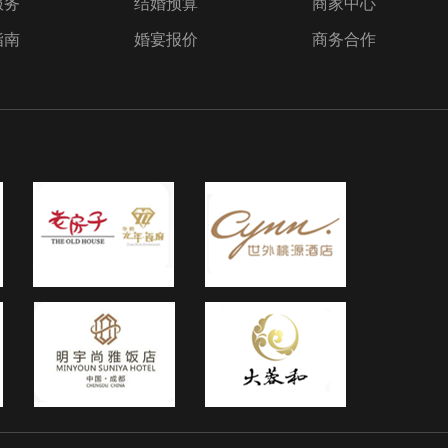
服务
结婚预算
商家中心
s
今晚为
指南
婚宴报价
商务合作
 每
 爱的
l
不是两三
爱9.
_纯音
整介
以上
的音
礼游
美！