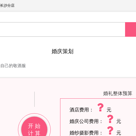
长沙分店
婚庆策划
合自己的敬酒服
婚礼整体预算
酒店费用：
元
婚庆公司费用：
元
开 始
计 算
婚纱摄影费用：
元