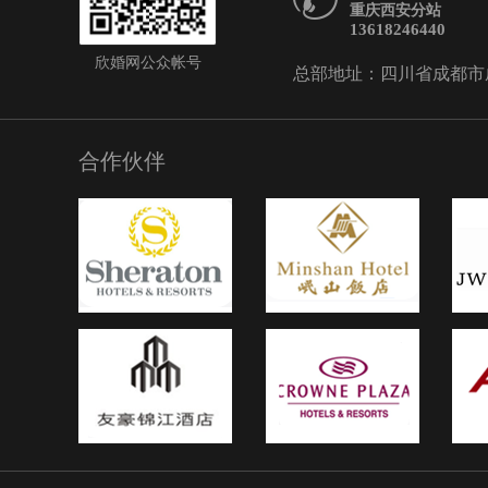
重庆西安分站
色，但这几款新娘礼服的
13618246440
爱中增添了一丝高贵与浪
欣婚网公众帐号
条勾勒出完美好身材，更
总部地址：四川省成都市成华
的高贵突显出来，充满垂
显现出新娘修长的身材。
槟色新娘礼服——敬酒服
合作伙伴
要红色吗香槟色给人的印
优雅的，当然这款短香槟
例外，白色印花的图案，
结设计，每一样都出自设
独运，不由自主的展现出
与优雅的气质。