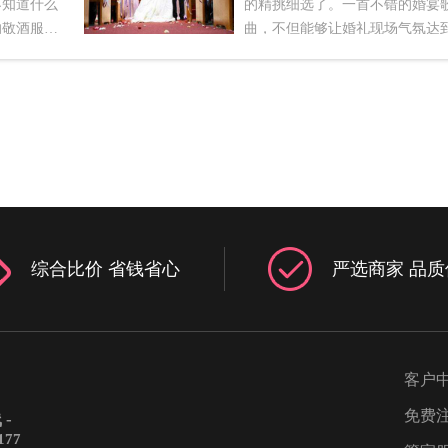
不知道什么
的精挑细选了。一首不错的婚宴
的敬酒服就
曲，不但能够让婚礼现场气氛达
意的，但一
个高潮，同时也能彰显新人的品
结婚是喜
今天欣婚网就给你介绍一下婚宴
、优雅藕色
有哪些。一、开场迎宾环节1. 梦
服一定要红
婚礼2. 出嫁3. 世界最美的风景4.
一种别致的
Because Of You5. 爱情证书6. 今
，与藕荷色
要嫁给我7. 激情燃烧的岁月8. Past
的感觉。而
reflections9. 给你们10.就是爱你
将新娘的曲
新郎入场环节1. 喜欢喜欢2. Marr
出色二、清
me3. The Man4. San Francisco5. C
综合比价 省钱省心
严选商家 品质
服敬酒服一
you feel it6. 我是你的大猩猩7. Th
礼服，这一
medallion calls8. 为你钟情9. 特
纯动人，简
10. 一家一三、新娘入场环节1. B
将整件礼服
Choeus2. Canon in D3. The sally
疑又给礼服
gardens4. 婚礼进行曲5. 婚礼进行
客户
三：高贵粉
婚礼进行曲7. 费加罗的婚礼8. Giv
酒服一定要
Me Your Hand9. do10. Ave Mari
免费
-
是可爱的颜
新人致辞环节1. 蒲公英的约定_伴
177