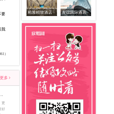
柏雅精致酒店
友谊国际酒店
不要
以我
61）
看更多
的歌曲_适合婚宴现场放的歌曲
，更
好好