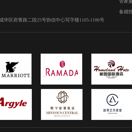
管家
设计却在可
一路上有你3. 天生注定4. Two Les
漫。白色金
Lonely People In The World5. 
备婚
好的将礼服
爱祝贺6. 你是爱7. First Of May8.
区府青路二段25号协信中心写字楼1105-1106号
坠感的裙板
天爱你多一些_纯音乐9. 懂你10.
四、璀璨香
代价五、新人退场环节1. love wil
敬酒服一定
keep us alive2. 欢乐颂3. 爱你
象都是高贵
天4. 恋爱频率5. Time To Say
色礼服也不
Goodbye6. She7. 简单爱8. 不得不
俏皮的蝴蝶
First Of May10. 每天爱你多一些
计师的匠心
乐 以上就是婚宴歌曲有哪些的完
新娘的迷人
绍。婚礼音乐可不仅仅是这些，
是婚礼纪精选而出配合各个环节
乐。配上这些音乐，再玩几个婚
戏，婚宴上的气氛一定会非常完