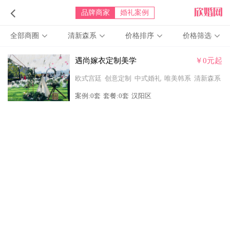
品牌商家
婚礼案例
全部商圈
清新森系
价格排序
价格筛选
遇尚嫁衣定制美学
￥0元起
欧式宫廷
创意定制
中式婚礼
唯美韩系
清新森系
案例:0套
套餐:0套
汉阳区