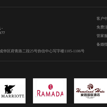
客户
免费
-
177
管家
备婚
区府青路二段25号协信中心写字楼1105-1106号