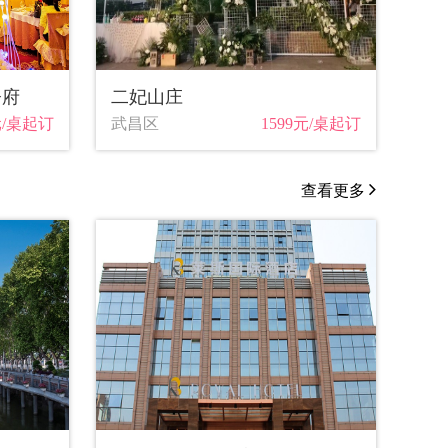
督府
二妃山庄
元/桌起订
武昌区
1599元/桌起订
查看更多