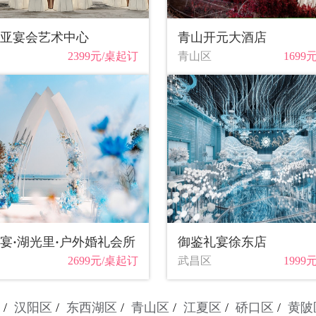
亚宴会艺术中心
青山开元大酒店
2399元/桌起订
青山区
1699
宴·湖光里·户外婚礼会所
御鉴礼宴徐东店
2699元/桌起订
武昌区
1999
汉阳区
东西湖区
青山区
江夏区
硚口区
黄陂