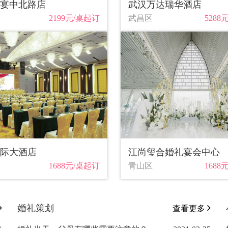
宴中北路店
武汉万达瑞华酒店
2199元/桌起订
武昌区
5288
际大酒店
江尚玺合婚礼宴会中心
1688元/桌起订
青山区
1688
婚礼策划
查看更多