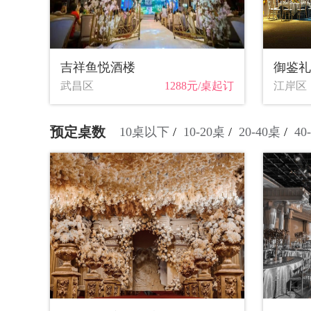
吉祥鱼悦酒楼
御鉴礼
武昌区
1288元/桌起订
江岸区
预定桌数
10桌以下
10-20桌
20-40桌
40