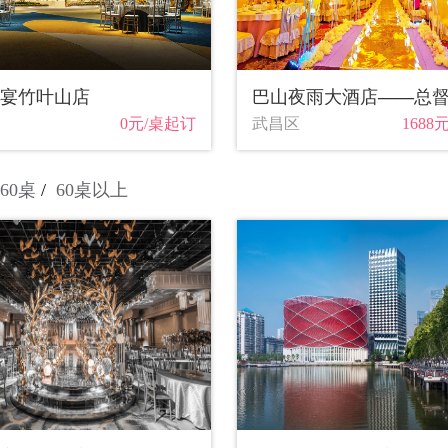
宴竹叶山店
巴山夜雨大酒店——总
0元/桌起订
武昌区
1688
-60桌
60桌以上