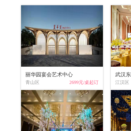
丽华园宴会艺术中心
武汉东
青山区
2699元/桌起订
江汉区