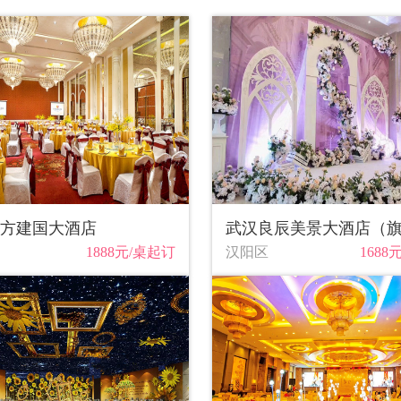
方建国大酒店
1888元/桌起订
汉阳区
1688