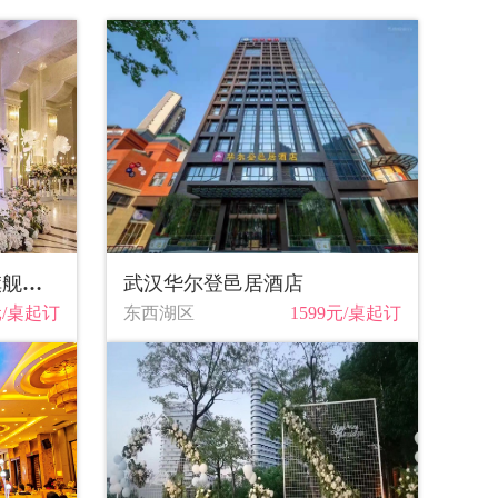
武汉良辰美景大酒店（旗舰店）
武汉华尔登邑居酒店
元/桌起订
东西湖区
1599元/桌起订