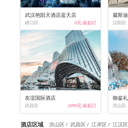
武汉艳阳天酒店蓝天店
葳斯迪
硚口区
0元/桌起订
汉阳区
友谊国际酒店
御鉴礼
武昌区
2099元/桌起订
洪山区
酒店区域
洪山区
武昌区
江岸区
江汉区