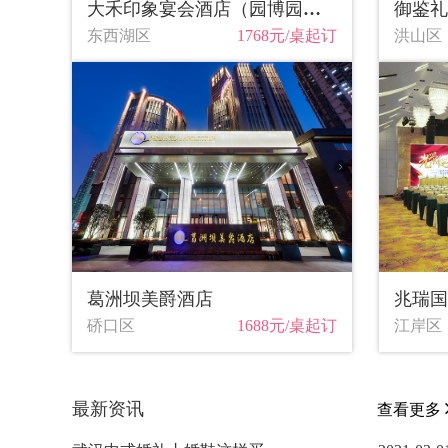
大禾印象宴会酒店（园博园）店
御鉴礼
东西湖区
1768元/桌起订
洪山区
葛洲坝美爵酒店
兆瑞国
硚口区
1688元/桌起订
江岸区
最新资讯
查看更多